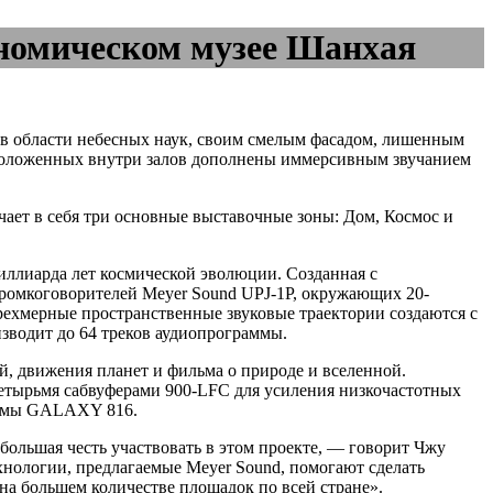
ономическом музее Шанхая
 в области небесных наук, своим смелым фасадом, лишенным
сположенных внутри залов дополнены иммерсивным звучанием
ает в себя три основные выставочные зоны: Дом, Космос и
иллиарда лет космической эволюции. Созданная с
ромкоговорителей Meyer Sound UPJ‑1P, окружающих 20-
трехмерные пространственные звуковые траектории создаются с
водит до 64 треков аудиопрограммы.
, движения планет и фильма о природе и вселенной.
етырьмя сабвуферами 900-LFC для усиления низкочастотных
ормы GALAXY 816.
большая честь участвовать в этом проекте, — говорит Чжу
хнологии, предлагаемые Meyer Sound, помогают сделать
на большем количестве площадок по всей стране».