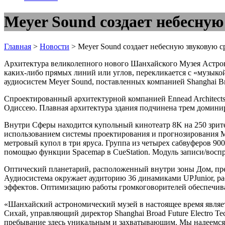
Meyer Sound создает небесну
Главная
>
Новости
>
Meyer Sound создает небесную звуковую 
Архитектура великолепного нового Шанхайского Музея Астрон
каких-либо прямых линий или углов, перекликается с «музык
аудиосистем Meyer Sound, поставленных компанией Shanghai Bro
Спроектированный архитектурной компанией Ennead Architects
Одиссею. Плавная архитектура здания подчинена трем домин
Внутри Сферы находится купольный кинотеатр 8K на 250 зрите
использованием системы проектирования и прогнозирования M
метровый купол в три яруса. Группа из четырех сабвуферов 90
помощью функции Spacemap в CueStation. Модуль записи/восп
Оптический планетарий, расположенный внутри зоны Дом, пре
Аудиосистема окружает аудиторию 36 динамиками UPJunior, р
эффектов. Оптимизацию работы громкоговорителей обеспечив
«Шанхайский астрономический музей в настоящее время являет
Сихай, управляющий директор Shanghai Broad Future Electro T
пребывание здесь уникальным и захватывающим. Мы надеемся, 