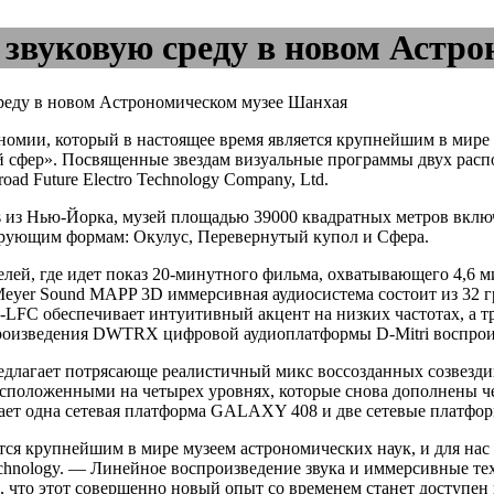
ю звуковую среду в новом Астр
среду в новом Астрономическом музее Шанхая
омии, который в настоящее время является крупнейшим в мире
ой сфер». Посвященные звездам визуальные программы двух ра
ad Future Electro Technology Company, Ltd.
 из Нью-Йорка, музей площадью 39000 квадратных метров включ
ирующим формам: Окулус, Перевернутый купол и Сфера.
лей, где идет показ 20-минутного фильма, охватывающего 4,6 м
eyer Sound MAPP 3D иммерсивная аудиосистема состоит из 32 г
0‑LFC обеспечивает интуитивный акцент на низких частотах, а 
роизведения DWTRX цифровой аудиоплатформы D‑Mitri воспроиз
длагает потрясающе реалистичный микс воссозданных созвездий
асположенными на четырех уровнях, которые снова дополнены ч
ает одна сетевая платформа GALAXY 408 и две сетевые платф
ся крупнейшим в мире музеем астрономических наук, и для нас 
echnology. — Линейное воспроизведение звука и иммерсивные те
что этот совершенно новый опыт со временем станет доступен 