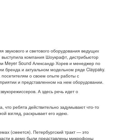
я звукового и светового оборудования ведущих
, выступила компания Шоукрафт, дистрибьютор
нии Meyer Sound Александр Хорев и менеджер по
и бренда и актуальном модельном ряде Claypaky.
 посетителям о своем опыте работы с
приятии и представленном на нем оборудовании.
звукорежиссеров. А здесь речь идет о
а, что ребята действительно задумывают что-то
ой взгляд, раскрывает его идею.
темах (смеется). Петербургский тракт — это
й части в демо были представлены микрофоны