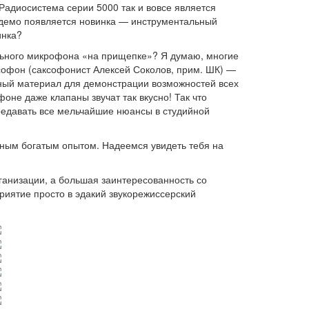
Радиосистема серии 5000 так и вовсе является
м демо появляется новинка — инструментальный
инка?
ального микрофона «на прищепке»? Я думаю, многие
ксофон (саксофонист Алексей Соколов, прим. ШК) —
ный материал для демонстрации возможностей всех
оне даже клапаны звучат так вкусно! Так что
редавать все мельчайшие нюансы в студийной
нным богатым опытом. Надеемся увидеть тебя на
ганизации, а большая заинтересованность со
риятие просто в эдакий звукорежиссерский