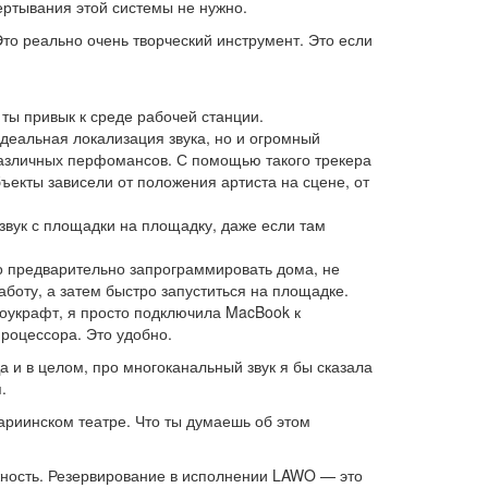
ертывания этой системы не нужно.
Это реально очень творческий инструмент. Это если
 ты привык к среде рабочей станции.
деальная локализация звука, но и огромный
различных перфомансов. С помощью такого трекера
ъекты зависели от положения артиста на сцене, от
звук с площадки на площадку, даже если там
но предварительно запрограммировать дома, не
боту, а затем быстро запуститься на площадке.
Шоукрафт, я просто подключила MacBook к
роцессора. Это удобно.
 и в целом, про многоканальный звук я бы сказала
.
ариинском театре. Что ты думаешь об этом
ежность. Резервирование в исполнении LAWO — это