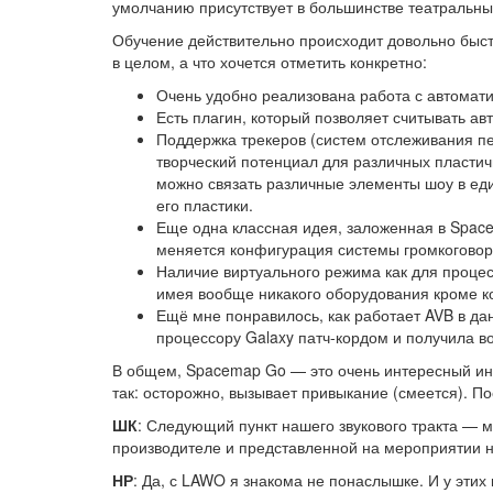
умолчанию присутствует в большинстве театральны
Обучение действительно происходит довольно быстр
в целом, а что хочется отметить конкретно:
Очень удобно реализована работа с автомати
Есть плагин, который позволяет считывать ав
Поддержка трекеров (систем отслеживания пе
творческий потенциал для различных пласти
можно связать различные элементы шоу в еди
его пластики.
Еще одна классная идея, заложенная в Space
меняется конфигурация системы громкоговор
Наличие виртуального режима как для процес
имея вообще никакого оборудования кроме ко
Ещё мне понравилось, как работает AVB в да
процессору Galaxy патч-кордом и получила в
В общем, Spacemap Go — это очень интересный инст
так: осторожно, вызывает привыкание (смеется). П
ШК
: Следующий пункт нашего звукового тракта — 
производителе и представленной на мероприятии 
НР
: Да, с LAWO я знакома не понаслышке. И у эти