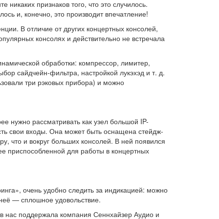
 никаких признаков того, что это случилось.
лось и, конечно, это производит впечатление!
енции. В отличие от других концертных консолей,
популярных консолях и действительно не встречала
намической обработки: компрессор, лимитер,
бор сайдчейн-фильтра, настройкой лукэхэд и т. д.
ьзовали три рэковых прибора) и можно
ее нужно рассматривать как узел большой IP-
есть свои входы. Она может быть оснащена стейдж-
у, что и вокруг больших консолей. В ней появился
лее приспособленной для работы в концертных
еринга», очень удобно следить за индикацией: можно
а неё — сплошное удовольствие.
ов нас поддержала компания Сеннхайзер Аудио и