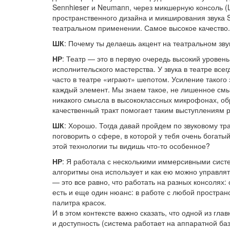
Sennhieser и Neumann, через микшерную консоль (L
пространственного дизайна и микширования звука 
театральном применении. Самое высокое качество. 
ШК
: Почему ты делаешь акцент на театральном зву
НР
: Театр — это в первую очередь высокий уровень
исполнительского мастерства. У звука в театре все
часто в театре «играют» шепотом. Усиление такого 
каждый элемент. Мы знаем такое, не лишенное смыс
никакого смысла в высококлассных микрофонах, об
качественный тракт помогает таким выступлениям 
ШК
: Хорошо. Тогда давай пройдем по звуковому тр
поговорить о сфере, в которой у тебя очень богат
этой технологии ты видишь что-то особенное?
НР
: Я работала с несколькими иммерсивными систем
алгоритмы она использует и как ею можно управлят
— это все равно, что работать на разных консолях
есть и еще один нюанс: в работе с любой простран
палитра красок.
И в этом контексте важно сказать, что одной из г
и доступность (система работает на аппаратной ба