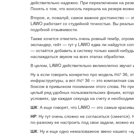
действительно надежно. При переключении на резер
Понять о том, что консоль перешла на резерв можно
Второе, и, пожалуй, самое важное достоинство — эт
LAWO работает со студийной точностью. Вы реально
подобной отзывчивости.
Также хочется отметить очень ровный тембр, огро
экспандер, гейт — тут у LAWO едва ли найдутся соп
— остаётся добавить в систему только какой-нибу
наслаждаться звуком на всех этапах обработки.
В целом, LAWO действительно великолепно звучат и
Ну а если говорить конкретно про модель mc² 36, 
инфраструктуры, а вот mc² 36 — это компактная са
боксом в привычном понимании этого слова. Но при
целый ряд удобных пользовательских фишек, котор
условиях, где каждая секунда на счету и необходи
ШК
: А еще говорят, что LAWO — это самые красив
НР
: Ну тут очень сложно не согласиться (смеется)
по-разному ее настроить под свои задачи, можно из
ШК
: Ну и еще одно немаловажное звено нашего «