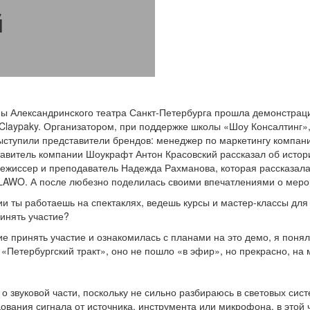
й
ы Александринского театра Санкт-Петербурга прошла демонстраци
Claypaky. Организатором, при поддержке школы «Шоу Консалтинг»
выступили представители брендов: менеджер по маркетингу компа
витель компании Шоукрафт Антон Красовский рассказал об истори
режиссер и преподаватель Надежда Рахманова, которая рассказала
AWO. А после любезно поделилась своими впечатлениями о меро
ии ты работаешь на спектаклях, ведешь курсы и мастер-классы для 
инять участие?
ие принять участие и ознакомилась с планами на это демо, я понял
Петербургский тракт», оно не пошло «в эфир», но прекрасно, на м
 о звуковой части, поскольку не сильно разбираюсь в световых сис
дования сигнала от источника, инструмента или микрофона, в это