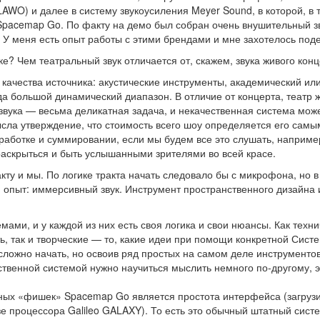
AWO) и далее в систему звукоусиления Meyer Sound, в которой, в 
Spacemap Go. По факту на демо был собран очень внушительный з
У меня есть опыт работы с этими брендами и мне захотелось поде
ке? Чем театральный звук отличается от, скажем, звука живого кон
 качества источника: акустические инструменты, академический ил
гда большой динамический диапазон. В отличие от концерта, театр ж
звука — весьма деликатная задача, и некачественная система может
ла утверждение, что стоимость всего шоу определяется его самым
работке и суммировании, если мы будем все это слушать, например
раскрыться и быть услышанными зрителями во всей красе.
акту и мы. По логике тракта начать следовало бы с микрофона, но 
ый опыт: иммерсивный звук. Инструмент пространственного дизайн
ами, и у каждой из них есть своя логика и свои нюансы. Как технич
ь, так и творческие — то, какие идеи при помощи конкретной Сист
: сложно начать, но освоив ряд простых на самом деле инструменто
ственной системой нужно научиться мыслить немного по-другому, 
лавных «фишек» Spacemap Go является простота интерфейса (загруз
зе процессора Galileo GALAXY). То есть это обычный штатный сис