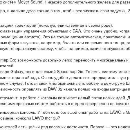
х систем Meyer Sound. Никакого дополнительного железа для разв
о, и дальше дело только в том, чтобы реализовать свои задумки. 
зацией траекторий (пожалуй, единственная в своём роде).
томатизации управления объектами с DAW. Это очень удобно, когда
ремещения артиста). Это не только автоматическая, практически и
чных форм искусства, например, балета или современного танца, 
ную генеративную систему, чтобы, например, какие-то звуковые об
map Go: возможность довольно легко переносить многоканальный 
ителей.
сора Galaxy, так и для самой Spacemap Go. То есть, систему мож
мпьютера и айпада. Очень удобно делать всю предварительную ра
нном случае. Готовя свои многоканальные плейбэки в демо-руме 
озможность оправлять из DAW 32 канала прямо на входы матрицы п
румент, в работе с которым возникает целый поток новых идей. Да
осле иммерсивных систем работать в стерео совершенно не хочется
микшерная консоль. У тебя есть большой опыт работы на LAWO в М
новинке, консоли LAWO mc² 36?
х консолей есть целый ряд весомых достоинств. Первое — это над