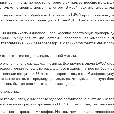
вную линию вы не просто не теряете сигнал, вы вообще не слышите
 только по специальному индикатору. В моей практике такое случа
о звук и качество обработки. В этой части LAWO просто вне конкур
 слышите отклик на коррекцию в 1,5 — 2 дБ. Я работала на всех 
мный динамический диапазон, великолепно работающие приборы ди
ерники. А еще есть тонкие настройки, параллельная компрессия, вы
дь классный внешний ревербератор (в Мариинском театре мы испол
 это очень важно для академической музыки.
это очень и очень ожидаемая новинка. Все другие модели LAWO скор
модостаточная консоль из разряда «все в одном». У нее на борту 
 желании вокруг mc² 36 можно построить такую же IP-инфраструктур
ых так не хватало в предыдущих моделях, что сделало ее куда бо
мо очень быстро реагировать на происходящее.
ые консоли…
. Но кроме шуток, у них просто здорово организована система «мет
мерять даже средний уровень по LUFS (!). Так что да, смотреть н
идеального» тракта — микрофон. На этом демо по части микрофон