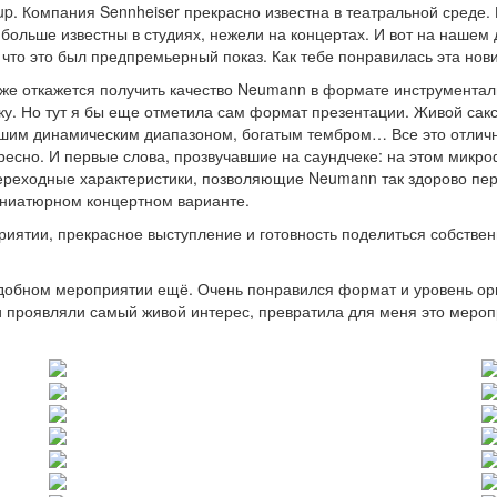
p. Компания Sennheiser прекрасно известна в театральной среде. 
больше известны в студиях, нежели на концертах. И вот на наше
что это был предпремьерный показ. Как тебе понравилась эта нов
то же откажется получить качество Neumann в формате инструмент
нку. Но тут я бы еще отметила сам формат презентации. Живой са
ьшим динамическим диапазоном, богатым тембром… Все это отлич
ресно. И первые слова, прозвучавшие на саундчеке: на этом микроф
переходные характеристики, позволяющие Neumann так здорово пе
иниатюрном концертном варианте.
приятии, прекрасное выступление и готовность поделиться собстве
одобном мероприятии ещё. Очень понравился формат и уровень ор
и проявляли самый живой интерес, превратила для меня это мероп