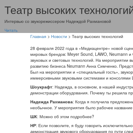
Театр высоких технологи
Интервью со звукорежиссером Надеждой Рахмановой
Читать
Главная
>
Новости
>
Театр высоких технологий
28 февраля 2022 года в «Медиацентре» новой сцен
мировых брендов: Meyer Sound, LAWO, Neumann и 
звуковых и световых технологий. На мероприятии 
развитию бизнеса Neumann Анна Симченко. Предста
Был на мероприятии и «специальный гость», звуко
иммерсивными звуковыми системами и консолями L
Шоукрафт
: Надежда, в основном, в нашей индустр
демонстрации оборудования. Почему ты решила пр
Надежда Рахманова
: Когда я получила предложен
необычное. У мероприятия было рабочее название «
ШК
: Можно об этом подробнее?
НР
: Если позволите, я буду говорить исключительно
демонстрация звукового оборудования по пути сле