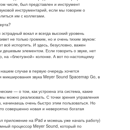
том числе, был представлен и инструмент
вуковой инструментарий, если мы говорим о
литься им с коллегами.
церта?
и эстрадный вокал и всегда высокий уровень
ивет не только громким, но и очень тихим звуком:
 всё испортить. И здесь, безусловно, важен
 дешевым элементом. Если говорить о звуке, нет
, на «блютузной» колонке. А вот по-настоящему
в нашем случае в первую очередь хочется
а и микширования звука Meyer Sound Spacemap Go, в
еские — о том, как устроена эта система, какие
емы можно реализовать. С точки зрения управления
в, начинаешь очень быстро этим пользоваться. Но
это совершенно новая и невероятно богатая
ил приложение на iPad и можешь уже начать работу)
темный процессор Meyer Sound, который по