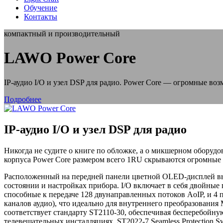
Обучение
Контакты
компактный и производительный
LAWO
Power Core
IP-аудио I/O и узел DSP для радио. Power Core — огромные во
Подробнее
IP-аудио I/O и узел DSP для радио
Никогда не судите о книге по обложке, а о микшерном оборуд
корпуса Power Core размером всего 1RU скрываются огромные
Расположенный на передней панели цветной OLED-дисплей в
состоянии и настройках прибора. I/O включает в себя двойные 
способные к передаче 128 двунаправленных потоков AoIP, и 4
каналов аудио), что идеально для внутреннего преобразования
соответствует стандарту ST2110-30, обеспечивая бесперебойн
телевещательных инсталляциях. ST2022-7 Seamless Protection S