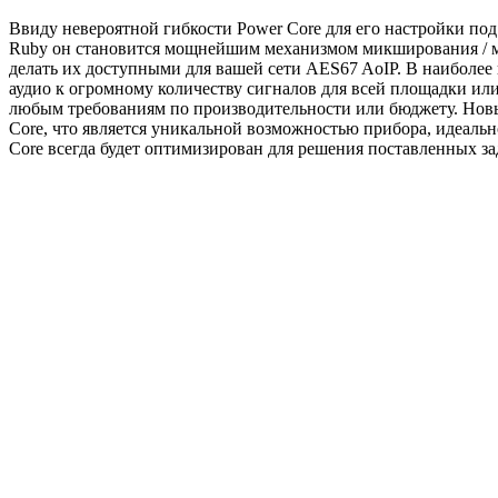
Ввиду невероятной гибкости Power Core для его настройки по
Ruby он становится мощнейшим механизмом микширования / м
делать их доступными для вашей сети AES67 AoIP. В наиболе
аудио к огромному количеству сигналов для всей площадки ил
любым требованиям по производительности или бюджету. Нов
Core, что является уникальной возможностью прибора, идеаль
Core всегда будет оптимизирован для решения поставленных за