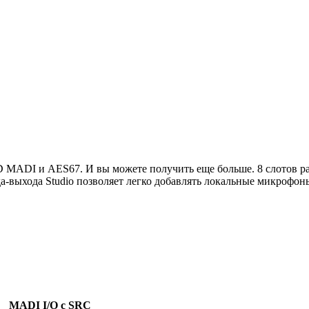
HD MADI и AES67. И вы можете получить еще больше. 8 слотов
а-выхода Studio позволяет легко добавлять локальные микрофон
MADI I/O с SRC