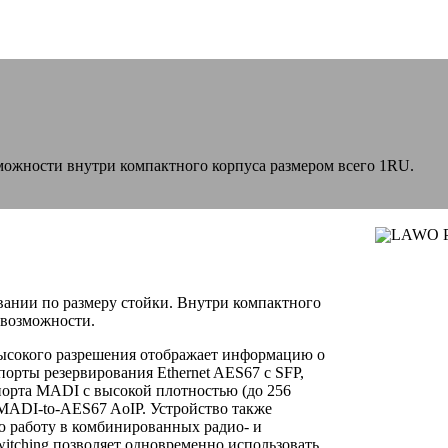
зможности внутри компактного корпуса размером всего 1RU.
овании по размеру стойки. Внутри компактного
 возможности.
ысокого разрешения отображает информацию о
порты резервирования Ethernet AES67 с SFP,
 порта MADI с высокой плотностью (до 256
 MADI-to-AES67 AoIP. Устройство также
ую работу в комбинированных радио- и
witching позволяет одновременно использовать