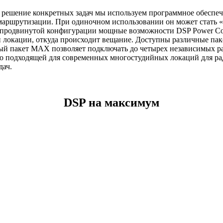
д решение конкретных задач мы используем программное обеспеч
аршрутизации. При одиночном использовании он может стать «
е продвинутой конфигурации мощные возможности DSP Power Co
и локации, откуда происходит вещание. Доступны различные па
ый пакет MAX позволяет подключать до четырех независимых р
но подходящей для современных многостудийных локаций для ра
дач.
DSP на максимум