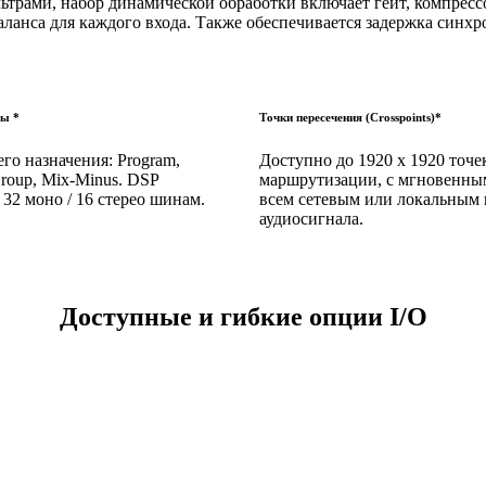
льтрами, набор динамической обработки включает гейт, компресс
ланса для каждого входа. Также обеспечивается задержка синх
ы *
Точки пересечения (Crosspoints)*
о назначения: Program,
Доступно до 1920 x 1920 точе
Group, Mix-Minus. DSP
маршрутизации, с мгновенны
 32 моно / 16 стерео шинам.
всем сетевым или локальным
аудиосигнала.
Доступные и гибкие опции I/O