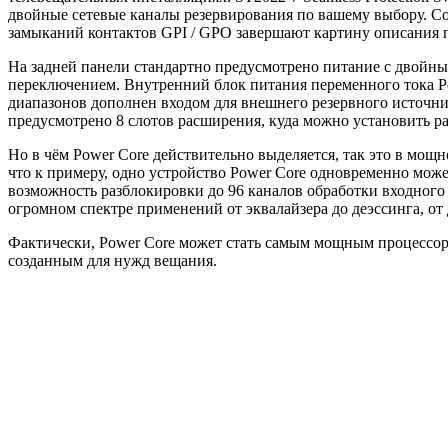
двойные сетевые каналы резервирования по вашему выбору. С
замыканий контактов GPI / GPO завершают картину описания 
На задней панели стандартно предусмотрено питание с двойн
переключением. Внутренний блок питания переменного тока P
диапазонов дополнен входом для внешнего резервного источни
предусмотрено 8 слотов расширения, куда можно установить р
Но в чём Power Core действительно выделяется, так это в мощн
что к примеру, одно устройство Power Core одновременно мож
возможность разблокировки до 96 каналов обработки входного
огромном спектре применений от эквалайзера до деэссинга, о
Фактически, Power Core может стать самым мощным процессоро
созданным для нужд вещания.