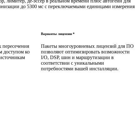
ор, лимитер, де-эссер в реальном времени плюс автогейн для
ронизации до 5300 мс с переключаемыми единицами измерения
Варианты лицензии *
к пересечения
Пакеты многоуровневых лицензий для ПО
м доступом ко
позволяют оптимизировать возможности
 источникам
I/O, DSP, шин и маршрутизации в
соответствии с уникальными
потребностями вашей инсталляции.