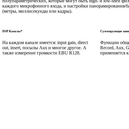
полупараметрических, которые могут быть high- и low-shelf фи
каждого микрофонного входа, и настройки панорамирования/ба
(метры, миллисекунды или кадры).
DSP Каналы*
Суммирующие шин
На каждом канале имеется: input gain, direct
Функции общег
out, insert, посылы Aux и многое другое. А
Record, Aux, 
также измерение громкости EBU R128.
применяется к