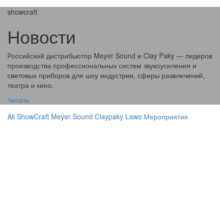
showcraft
Новости
Российский дистрибьютор Meyer Sound и Clay Paky — лидеров
производства профессиональных систем звукоусиления и
световых приборов для шоу индустрии, сферы развлечений,
театра и кино.
Читать
All
ShowCraft
Meyer Sound
Claypaky
Lawo
Мероприятия